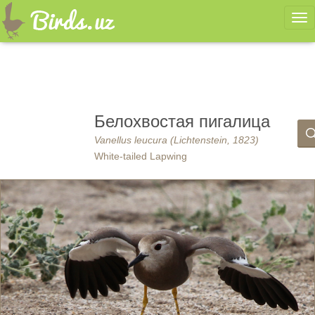
Ме
Белохвостая пигалица
Vanellus leucura (Lichtenstein, 1823)
White-tailed Lapwing