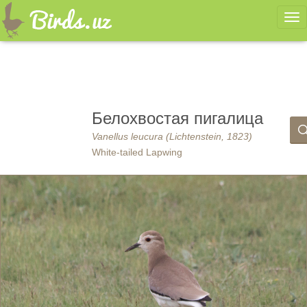
Ме
Белохвостая пигалица
Vanellus leucura (Lichtenstein, 1823)
White-tailed Lapwing