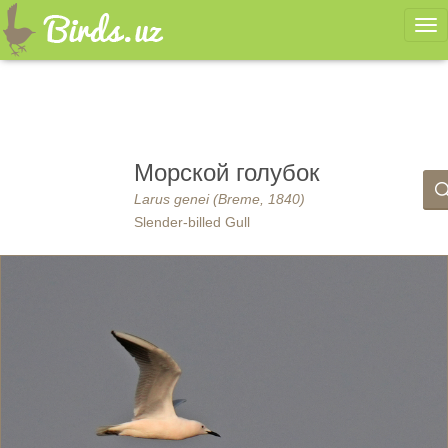
Ме
Морской голубок
Larus genei (Breme, 1840)
Slender-billed Gull