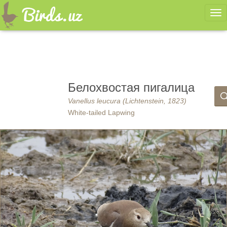
Ме
Белохвостая пигалица
Vanellus leucura (Lichtenstein, 1823)
White-tailed Lapwing