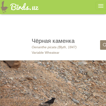
Ме
Чёрная каменка
Oenanthe picata (Blyth, 1847)
Variable Wheatear