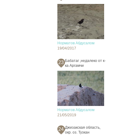
Норматов Абдусалом
19/04/2017
Бабатаг ,недалеко от к-
23
ка Аргамчи
Норматов Абдусалом
21/05/2019
Джизакская область,
24
окр. оз. Тузкан