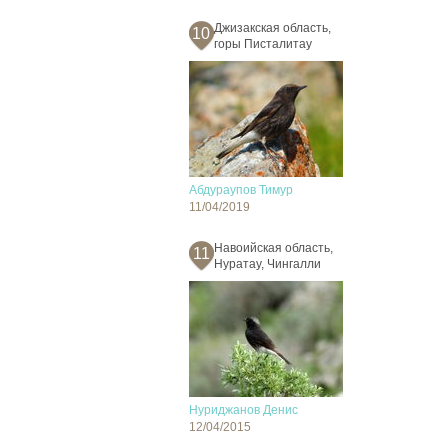
Джизакская область,
10
горы Писталитау
Абдураупов Тимур
11/04/2019
Навоийская область,
11
Нуратау, Чингалли
Нуриджанов Денис
12/04/2015