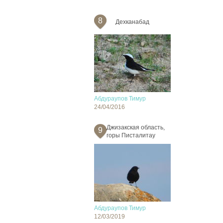
8
Дехканабад
Абдураупов Тимур
24/04/2016
Джизакская область,
9
горы Писталитау
Абдураупов Тимур
12/03/2019