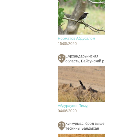
Норматов Абдусалом
15/05/2020
Сурхандарьинская
27
область, Байсунский р
Абдураупов Тимур
04/06/2020
Кункурмас, брод выше
28
теснины Бандыхан