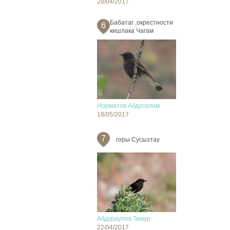
28/04/2017
Бабатаг ,окрестности
6
кишлака Чагам
Норматов Абдусалом
18/05/2017
7
горы Сусызтау
Абдураупов Тимур
22/04/2017