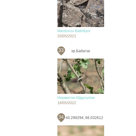
Mardonov Bakhtiyor
20/05/2021
33
хр.Бабатаг
Норматов Абдусалом
18/05/2022
34
40.299294; 66.032612