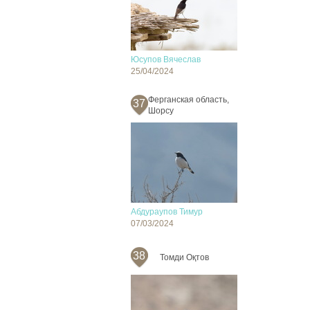
Юсупов Вячеслав
25/04/2024
Ферганская область,
37
Шорсу
Абдураупов Тимур
07/03/2024
38
Томди Оқтов