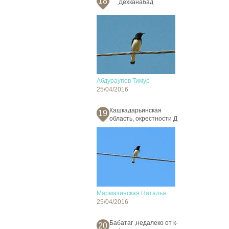
18
Дехканабад
Абдураупов Тимур
25/04/2016
Кашкадарьинская
19
область, окрестности Д
Мармазинская Наталья
25/04/2016
Бабатаг ,недалеко от к-
20