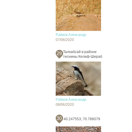
Райков Александр
07/06/2020
Талхабсай в районе
29
теснины Келиф-Шераб
Райков Александр
08/06/2020
30
40.247553; 70.786079