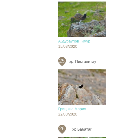
Абдураупов Тимур
15/03/2020
25
хр. Писталитау
Грицына Мария
22/03/2020
26
хр.Бабатаг