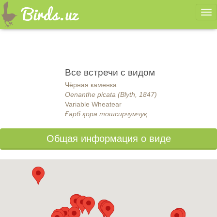
Ме
Все встречи с видом
Чёрная каменка
Oenanthe picata (Blyth, 1847)
Variable Wheatear
Ғарб қора тошсирчумчуқ
Общая информация о виде