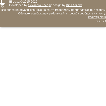
Birds.uz
© 2015-2026
Developed by
Alexandra Khegay
, design by
Dina Adilova
Все права на опубликованные на сайте материалы принадлежат их авторам.
Обо всех ошибках при работе сайта просьба сообщать на почту:
khalex@bk.ru
ru
en
uz