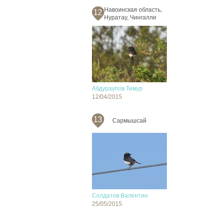
Навоинская область,
12
Нуратау, Чингалли
Абдураупов Тимур
12/04/2015
13
Сармышсай
Солдатов Валентин
25/05/2015