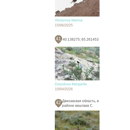
Almazova Marina
15/06/2025
41
40.138275; 65.261453
Davydova Margarita
10/04/2026
Джизакская область, в
42
районе кишлака С