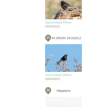
Granovskaya Relisa
20/03/2023
35
40.299294; 66.032612
Granovskaya Relisa
20/03/2023
36
Айдаркуль