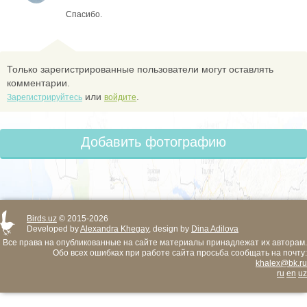
Спасибо.
Только зарегистрированные пользователи могут оставлять
комментарии.
или
.
Зарегистрируйтесь
войдите
Добавить фотографию
Birds.uz
© 2015-2026
Developed by
Alexandra Khegay
, design by
Dina Adilova
Все права на опубликованные на сайте материалы принадлежат их авторам.
Обо всех ошибках при работе сайта просьба сообщать на почту:
khalex@bk.ru
ru
en
uz