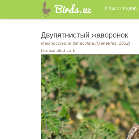
Список видов
Двупятнистый жаворонок
Melanocorypha bimaculata (Ménétries, 1832)
Bimaculated Lark