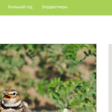
Большой год
Бердвотчеры