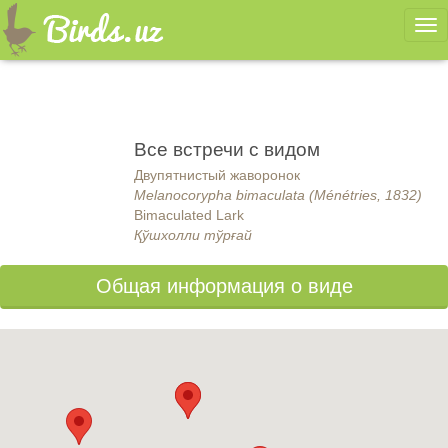
Ме
Все встречи с видом
Двупятнистый жаворонок
Melanocorypha bimaculata (Ménétries, 1832)
Bimaculated Lark
Қўшхолли тўрғай
Общая информация о виде