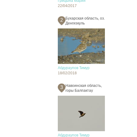
Грицына Мария
22/04/2017
Бухарская область, оз.
2
Денгизкуль
Абдураупов Тимур
18/02/2018
Навоинская область,
3
горы Балпактау
Абдураупов Тимур