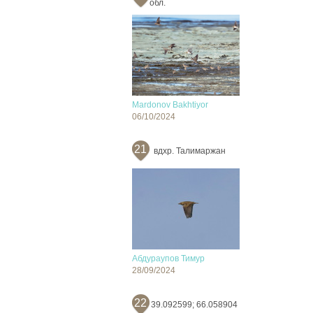
обл.
Mardonov Bakhtiyor
06/10/2024
21
вдхр. Талимаржан
Абдураупов Тимур
28/09/2024
22
39.092599; 66.058904