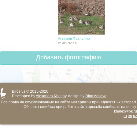
Агзамов Фазлулло
31/01/2026
Добавить фотографию
Birds.uz
© 2015-2026
Developed by
Alexandra Khegay
, design by
Dina Adilova
Все права на опубликованные на сайте материалы принадлежат их авторам.
Обо всех ошибках при работе сайта просьба сообщать на почту:
khalex@bk.ru
ru
en
uz