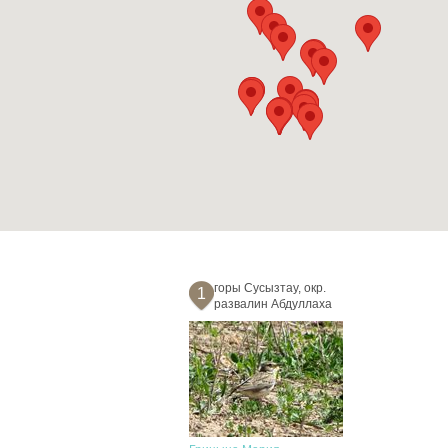
горы Сусызтау, окр.
1
развалин Абдуллаха