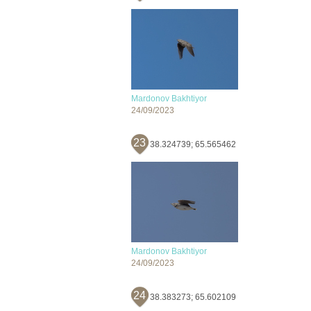
Mardonov Bakhtiyor
24/09/2023
23
38.324739; 65.565462
Mardonov Bakhtiyor
24/09/2023
24
38.383273; 65.602109