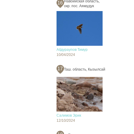
Навоийская область,
16
окр. пос. Аяккудук
Абдураупов Тимур
10/04/2024
17
Таш. область, Кызылсай
Салимов Эрик
12/10/2024