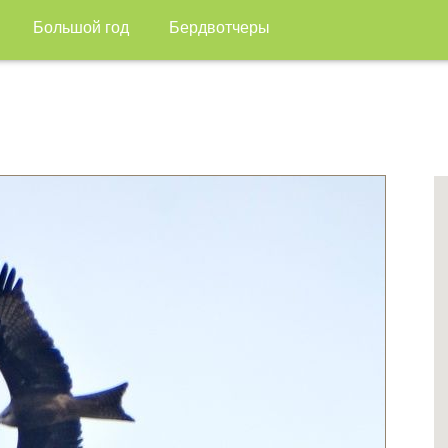
Большой год
Бердвотчеры