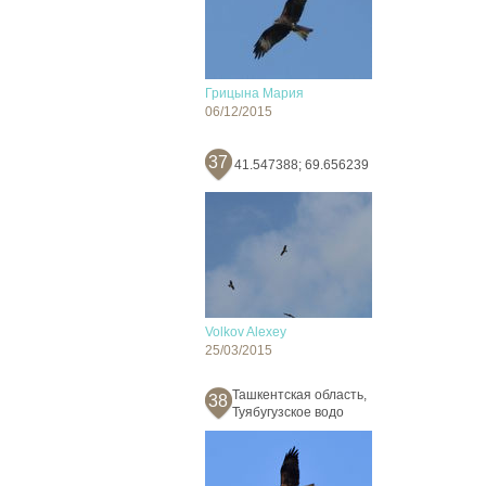
Грицына Мария
06/12/2015
37
41.547388; 69.656239
Volkov Alexey
25/03/2015
Ташкентская область,
38
Туябугузское водо