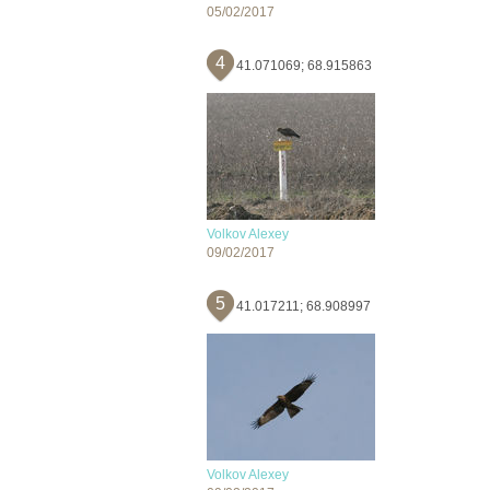
05/02/2017
4
41.071069; 68.915863
Volkov Alexey
09/02/2017
5
41.017211; 68.908997
Volkov Alexey