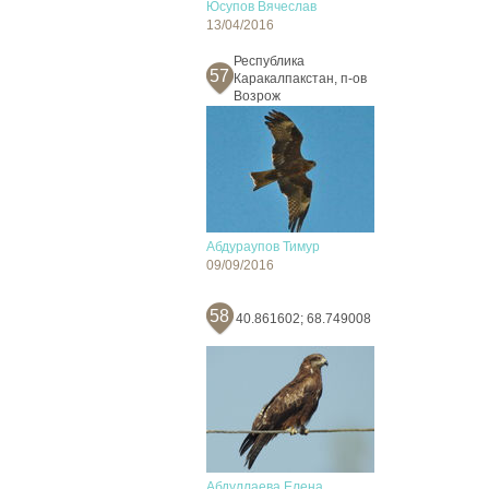
Юсупов Вячеслав
13/04/2016
Республика
57
Каракалпакстан, п-ов
Возрож
Абдураупов Тимур
09/09/2016
58
40.861602; 68.749008
Абдуллаева Елена