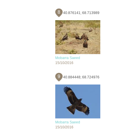
8
40.876141; 68.713989
Mobarra Saeed
15/10/2016
9
40.884448; 68.724976
Mobarra Saeed
15/10/2016