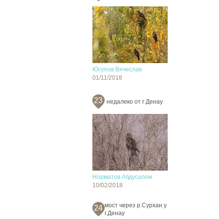
Юсупов Вячеслав
01/11/2018
23
недалеко от г Денау
Норматов Абдусалом
10/02/2018
мост через р.Сурхан у
24
г.Денау