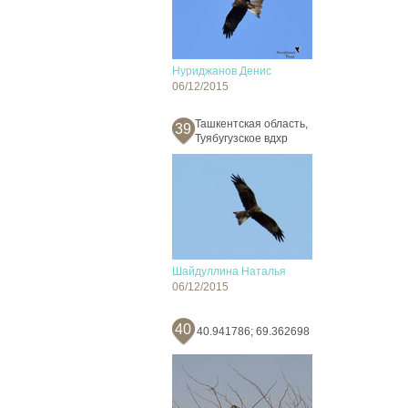
Нуриджанов Денис
06/12/2015
Ташкентская область,
39
Туябугузское вдхр
Шайдуллина Наталья
06/12/2015
40
40.941786; 69.362698