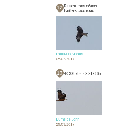
Ташкентская область,
12
Туябугузское водо
Грицына Мария
05/02/2017
13
40.389792; 63.818665
Burnside John
29/03/2017