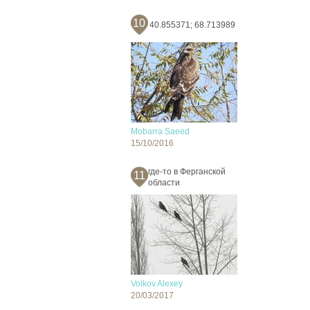
10
40.855371; 68.713989
Mobarra Saeed
15/10/2016
где-то в Ферганской
11
области
Volkov Alexey
20/03/2017