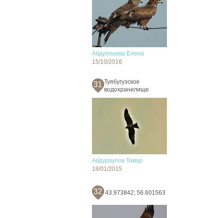
Абдуллаева Елена
15/10/2016
Туябугузское
31
водохранилище
Абдураупов Тимур
18/01/2015
32
43.973842; 56.601563