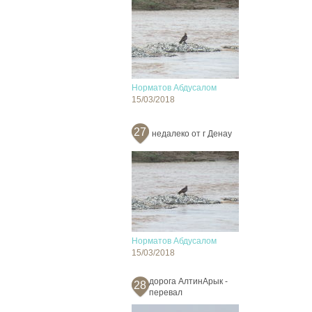
Норматов Абдусалом
15/03/2018
27
недалеко от г Денау
Норматов Абдусалом
15/03/2018
дорога АлтинАрык -
28
перевал