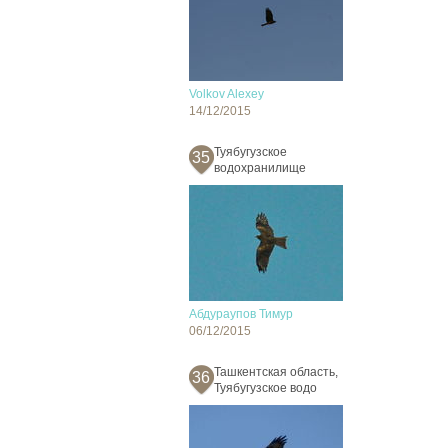
Volkov Alexey
14/12/2015
Туябугузское
35
водохранилище
Абдураупов Тимур
06/12/2015
Ташкентская область,
36
Туябугузское водо