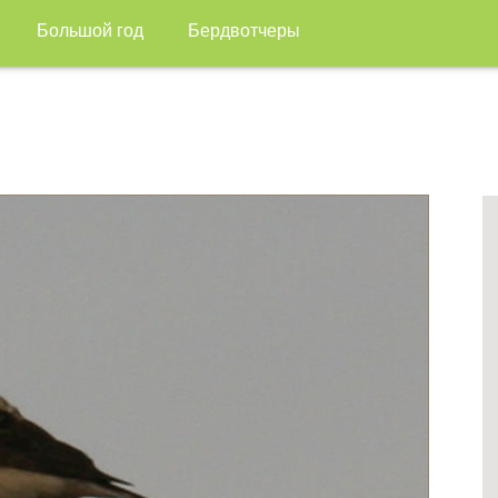
Большой год
Бердвотчеры