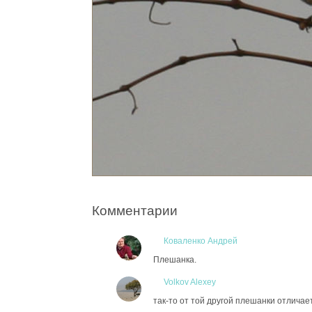
Комментарии
Коваленко Андрей
Плешанка.
Volkov Alexey
так-то от той другой плешанки отличает