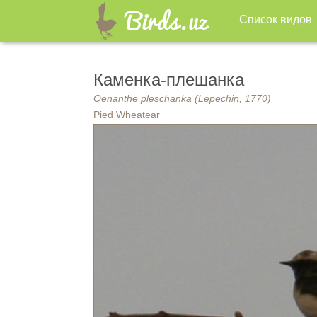
Список видов
Каменка-плешанка
Oenanthe pleschanka (Lepechin, 1770)
Pied Wheatear