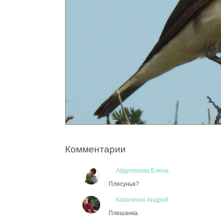
Комментарии
Абдуллаева Елена
Плясунья?
Коваленко Андрей
Плешанка.