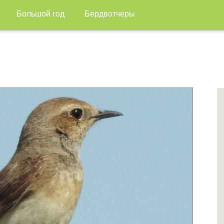
Большой год
Бердвотчеры