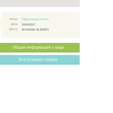
Автор:
Абдуллаева Елена
Дата:
10/04/2017
Место:
40.044438; 65.593872
Общая информация о виде
Все встречи с видом