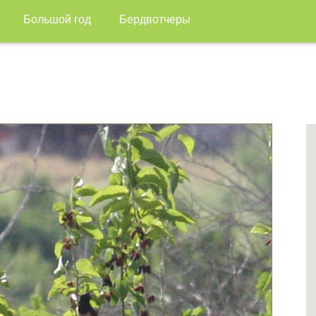
Большой год
Бердвотчеры