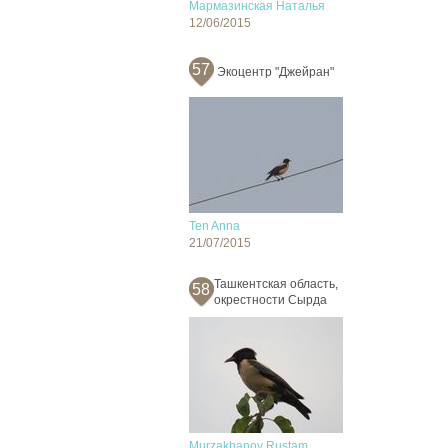
Мармазинская Наталья
12/06/2015
57
Экоцентр "Джейран"
Ten Anna
21/07/2015
Ташкентская область,
58
окрестности Сырда
Murzakhanov Rustam