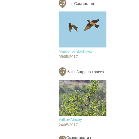
16
г. Самарканд
Mardonov Bakhtiyor
05/05/2017
17
близ Ангрена трасса
Volkov Alexey
24/05/2017
Окрестности г.