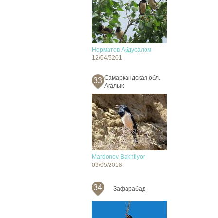
Норматов Абдусалом
12/04/5201
Самаркандская обл.
33
Агалык
Mardonov Bakhtiyor
09/05/2018
34
Зафарабад