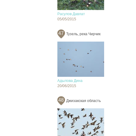
Расулов Давлат
05/05/2015
47
Тузель, река Чирчик
Адылова Дина
20/06/2015
48
Джизакская область