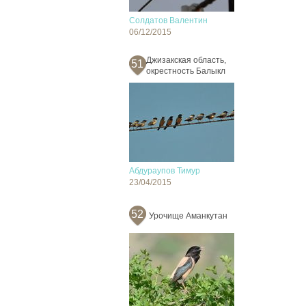
Солдатов Валентин
06/12/2015
Джизакская область,
51
окрестность Балыкл
Абдураупов Тимур
23/04/2015
52
Урочище Аманкутан