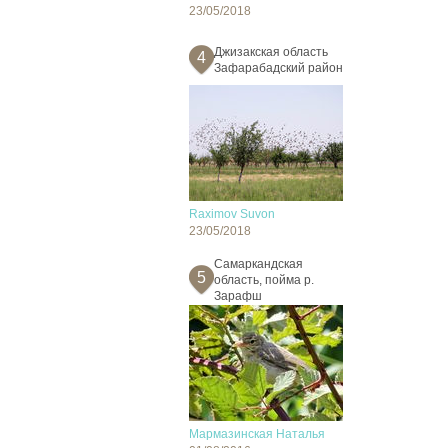
23/05/2018
Джизакская область
4
Зафарабадский район
Raximov Suvon
23/05/2018
Cамаркандская
5
область, пойма р.
Зарафш
Мармазинская Наталья