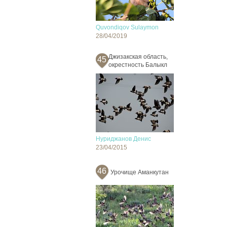
Quvondiqov Sulaymon
28/04/2019
Джизакская область,
45
окрестность Балыкл
Нуриджанов Денис
23/04/2015
46
Урочище Аманкутан