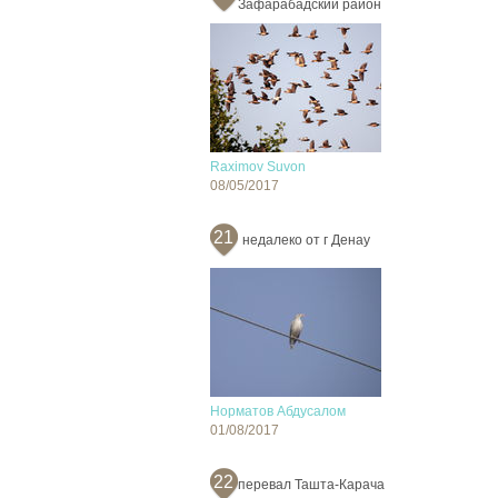
Зафарабадский район
Raximov Suvon
08/05/2017
21
недалеко от г Денау
Норматов Абдусалом
01/08/2017
22
перевал Ташта-Карача