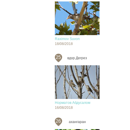
Raximov Suvon
18/08/2018
25
вдхр.Дегрез
Норматов Абдусалом
16/08/2018
26
ахангаран