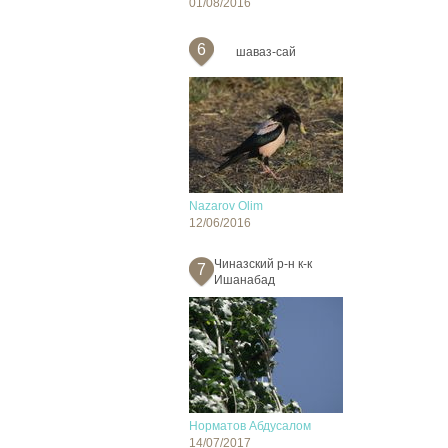
01/08/2016
6
шаваз-сай
Nazarov Olim
12/06/2016
Чиназский р-н к-к
7
Ишанабад
Норматов Абдусалом
14/07/2017