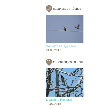
10
недалеко от г Денау
Норматов Абдусалом
01/08/2017
11
41.308438; 69.605598
Шульгина Наталья
12/07/2015