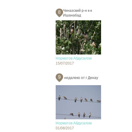
Чиназский р-н к-к
8
Ишанабад
Норматов Абдусалом
15/07/2017
9
недалеко от г Денау
Норматов Абдусалом
01/08/2017