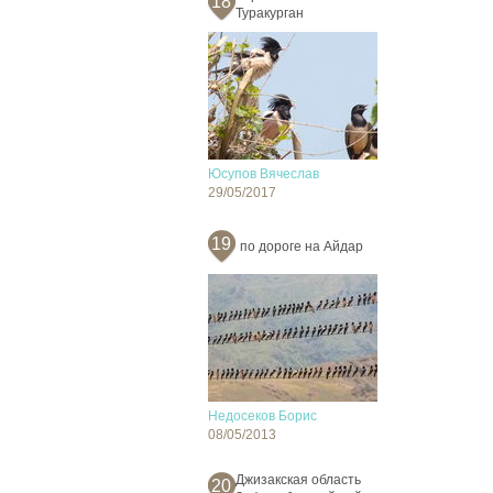
18
Туракурган
Юсупов Вячеслав
29/05/2017
19
по дороге на Айдар
Недосеков Борис
08/05/2013
Джизакская область
20