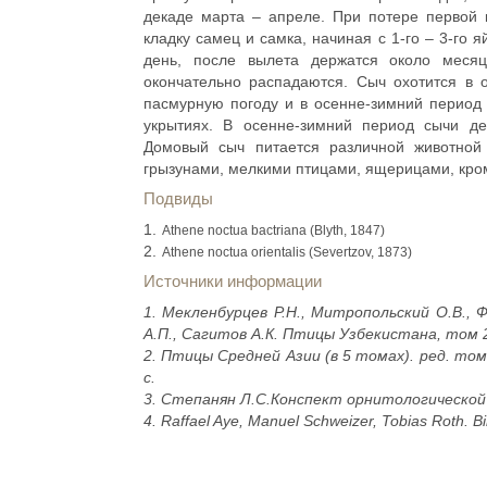
декаде марта – апреле. При потере первой
кладку самец и самка, начиная с 1-го – 3-го 
день, после вылета держатся около месяц
окончательно распадаются. Сыч охотится в 
пасмурную погоду и в осенне-зимний период 
укрытиях. В осенне-зимний период сычи д
Домовый сыч питается различной животно
грызунами, мелкими птицами, ящерицами, кром
Подвиды
Athene noctua bactriana (Blyth, 1847)
Athene noctua orientalis (Severtzov, 1873)
Источники информации
1. Мекленбурцев Р.Н., Митропольский О.В., Ф
А.П., Сагитов А.К. Птицы Узбекистана, том 2
2. Птицы Средней Азии (в 5 томах). ред. том
с.
3. Степанян Л.С.Конспект орнитологической ф
4. Raffael Aye, Manuel Schweizer, Tobias Roth. Bi