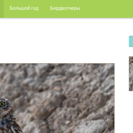
Большой год
Бердвотчеры