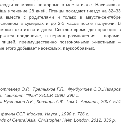
 кладки возможны повторные в мае и июле. Насиживают
яйца в течение 28 дней. Птенцы покидают гнездо на 32–33
а вместе с родителями и только в августе-сентябре
основном в сумерках и до 2-3 часов после полуночи. В
может охотиться и днем. Светлое время дня проводит в
ержатся поодиночке, в период размножения – парами.
й пищей, преимущественно позвоночными животными –
е этого добывает насекомых, паукообразных.
оттелер Э.Р., Третьяков Г.П., Фундукчиев С.Э.,Назаров
. Ташкент: "Фан" УзССР. 1990. 290 с.
а Рустамов А.К., Ковшарь А.Ф. Том 1. Алматы, 2007. 574
ауны ССР. Москва:"Наука", 1990 г. 726 с.
rds of Central Asia. Christopher Helm London, 2012. 336 p.