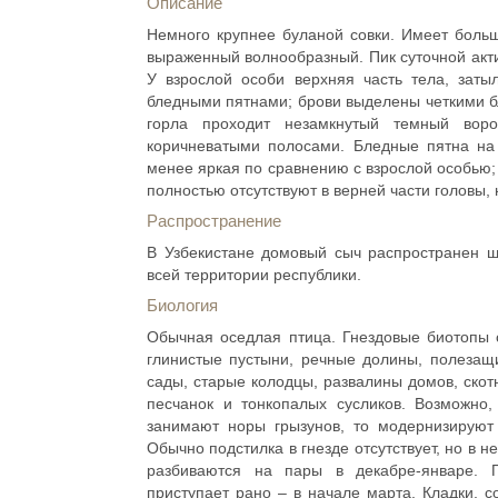
Описание
Немного крупнее буланой совки. Имеет большу
выраженный волнообразный. Пик суточной акти
У взрослой особи верхняя часть тела, затыл
бледными пятнами; брови выделены четкими 
горла проходит незамкнутый темный вор
коричневатыми полосами. Бледные пятна на
менее яркая по сравнению с взрослой особью;
полностью отсутствуют в верней части головы, 
Распространение
В Узбекистане домовый сыч распространен ши
всей территории республики.
Биология
Обычная оседлая птица. Гнездовые биотопы 
глинистые пустыни, речные долины, полезащ
сады, старые колодцы, развалины домов, скот
песчанок и тонкопалых сусликов. Возможно
занимают норы грызунов, то модернизируют 
Обычно подстилка в гнезде отсутствует, но в 
разбиваются на пары в декабре-январе. 
приступает рано – в начале марта. Кладки, с