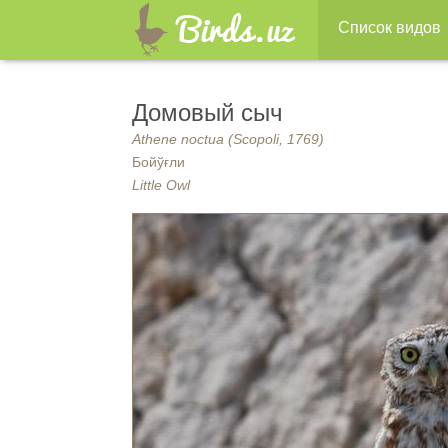
Список видов
Домовый сыч
Athene noctua (Scopoli, 1769)
Бойўғли
Little Owl