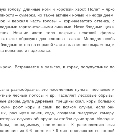
ю голову, длинные ноги и короткий хвост. Полет – ярко
вности – сумерки, но также активен ночью и иногда днем.
ок и верхняя часть головы – коричневатого оттенка, с
бледными горизонтальными линиями. Ниже бледных щек и
отник. Нижние части тела покрыты нечеткой формы
 затылке образуют два «ложных глаза». Молодая особь
 бледные пятна на верхней части тела менее выражены, и
на пояснице и надхвостье.
роко. Встречается в оазисах, в горах, полупустынях по
сыча разнообразны: это населенные пункты, песчаные и
итные лесные полосы и др. Населяет лессовые обрывы,
ные дворы, дупла деревьев, трещины скал, норы больших
, сычи роют норы и сами, во всяком случае, если они
их, расширяя конец хода, создавая гнездовую камеру.
некоторых случаях обнаружены стебли сухих трав. Молодые
Пары, по-видимому, постоянные. К размножению сыч
остоящие из 4-6, реже из 7-9 яиц, появляются во второй