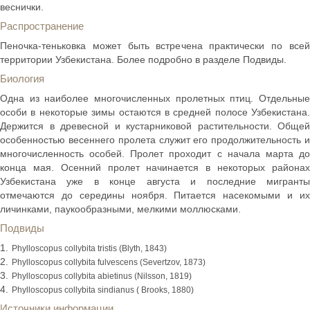
веснички.
Распространение
Пеночка-теньковка может быть встречена практически по всей
территории Узбекистана. Более подробно в разделе Подвиды.
Биология
Одна из наиболее многочисленных пролетных птиц. Отдельные
особи в некоторые зимы остаются в средней полосе Узбекистана.
Держится в древесной и кустарниковой растительности. Общей
особенностью весеннего пролета служит его продолжительность и
многочисленность особей. Пролет проходит с начала марта до
конца мая. Осенний пролет начинается в некоторых районах
Узбекистана уже в конце августа и последние мигранты
отмечаются до середины ноября. Питается насекомыми и их
личинками, паукообразными, мелкими моллюсками.
Подвиды
Phylloscopus collybita tristis (Blyth, 1843)
Phylloscopus collybita fulvescens (Severtzov, 1873)
Phylloscopus collybita abietinus (Nilsson, 1819)
Phylloscopus collybita sindianus ( Brooks, 1880)
Источники информации