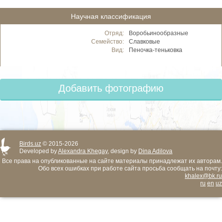
Научная классификация
Отряд:
Воробьинообразные
Семейство:
Славковые
Вид:
Пеночка-теньковка
Добавить фотографию
Birds.uz
© 2015-2026
Developed by
Alexandra Khegay
, design by
Dina Adilova
Все права на опубликованные на сайте материалы принадлежат их авторам.
Обо всех ошибках при работе сайта просьба сообщать на почту:
khalex@bk.ru
ru
en
uz