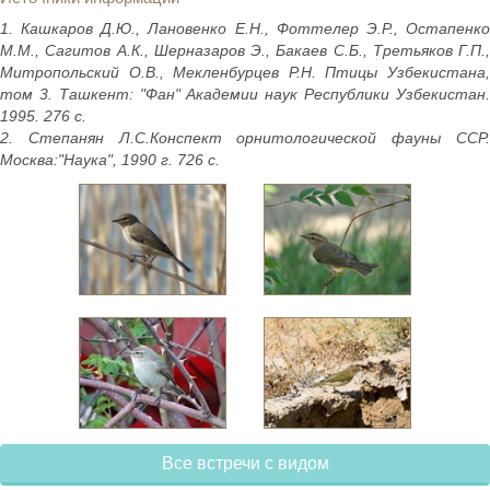
1. Кашкаров Д.Ю., Лановенко Е.Н., Фоттелер Э.Р., Остапенко
М.М., Сагитов А.К., Шерназаров Э., Бакаев С.Б., Третьяков Г.П.,
Митропольский О.В., Мекленбурцев Р.Н. Птицы Узбекистана,
том 3. Ташкент: "Фан" Академии наук Республики Узбекистан.
1995. 276 с.
2. Степанян Л.С.Конспект орнитологической фауны ССР.
Москва:"Наука", 1990 г. 726 с.
Все встречи с видом