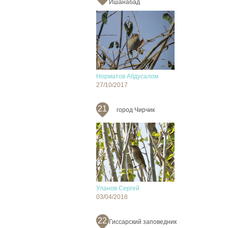
Ишанабад
Норматов Абдусалом
27/10/2017
21
город Чирчик
Уланов Сергей
03/04/2018
22
Гиссарский заповедник