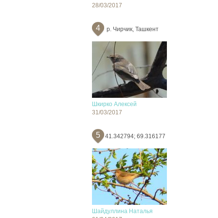
28/03/2017
4
р. Чирчик, Ташкент
Шкирко Алексей
31/03/2017
5
41.342794; 69.316177
Шайдуллина Наталья