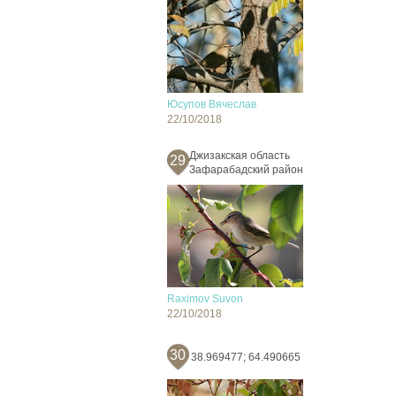
Юсупов Вячеслав
22/10/2018
Джизакская область
29
Зафарабадский район
Raximov Suvon
22/10/2018
30
38.969477; 64.490665