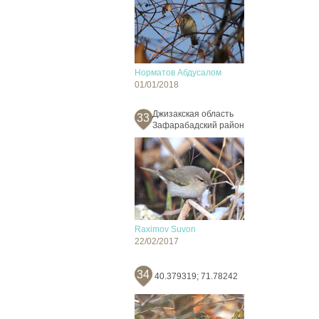
Норматов Абдусалом
01/01/2018
Джизакская область
33
Зафарабадский район
Raximov Suvon
22/02/2017
34
40.379319; 71.78242