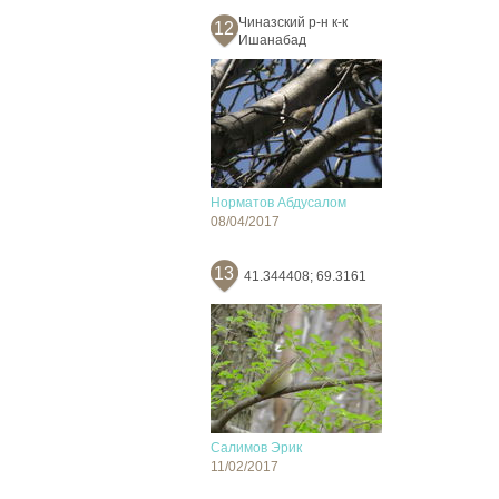
Чиназский р-н к-к
12
Ишанабад
Норматов Абдусалом
08/04/2017
13
41.344408; 69.3161
Салимов Эрик
11/02/2017