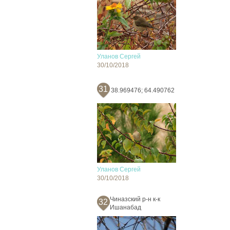
Уланов Сергей
30/10/2018
31
38.969476; 64.490762
Уланов Сергей
30/10/2018
Чиназский р-н к-к
32
Ишанабад