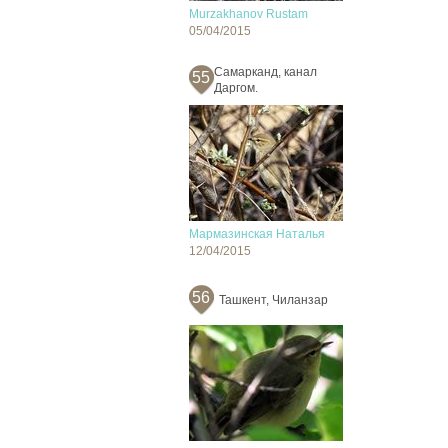
Murzakhanov Rustam
05/04/2015
Cамарканд, канал
55
Даргом.
Мармазинская Наталья
12/04/2015
56
Ташкент, Чиланзар