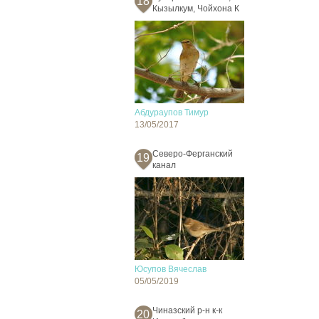
18
Кызылкум, Чойхона К
Абдураупов Тимур
13/05/2017
Северо-Ферганский
19
канал
Юсупов Вячеслав
05/05/2019
Чиназский р-н к-к
20