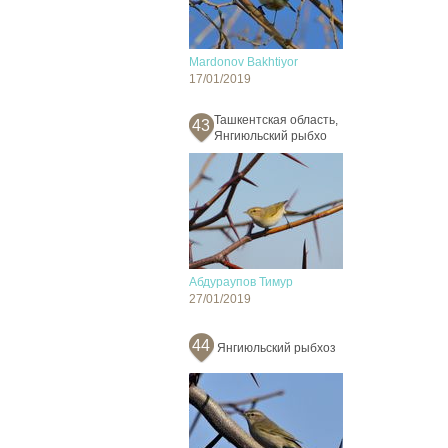
Mardonov Bakhtiyor
17/01/2019
Ташкентская область,
43
Янгиюльский рыбхо
Абдураупов Тимур
27/01/2019
44
Янгиюльский рыбхоз