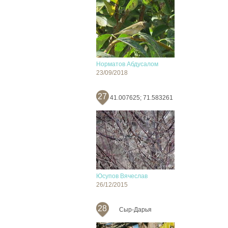
Норматов Абдусалом
23/09/2018
27
41.007625; 71.583261
Юсупов Вячеслав
26/12/2015
28
Сыр-Дарья