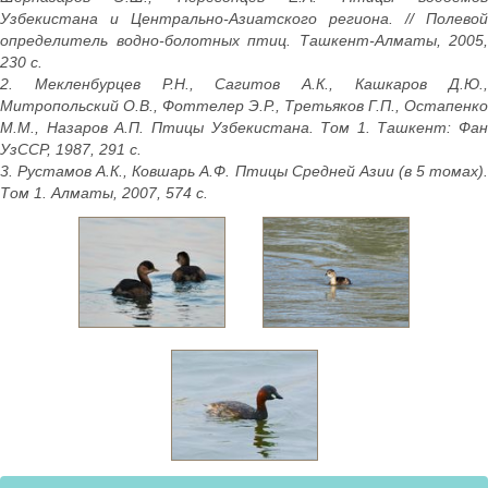
Узбекистана и Центрально-Азиатского региона. // Полевой
определитель водно-болотных птиц. Ташкент-Алматы, 2005,
230 с.
2. Мекленбурцев Р.Н., Сагитов А.К., Кашкаров Д.Ю.,
Митропольский О.В., Фоттелер Э.Р., Третьяков Г.П., Остапенко
М.М., Назаров А.П. Птицы Узбекистана. Том 1. Ташкент: Фан
УзССР, 1987, 291 с.
3. Рустамов А.К., Ковшарь А.Ф. Птицы Средней Азии (в 5 томах).
Том 1. Алматы, 2007, 574 с.