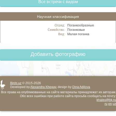
Все встречи с видом
Научная классификация
Отряд:
Поганкообразные
Семейство:
Поганковые
Вид:
Малая поганка
Добавить фотографию
Birds.uz
© 2015-2026
Developed by
Alexandra Khegay
, design by
Dina Adilova
Все права на опубликованные на сайте материалы принадлежат их авторам.
Обо всех ошибках при работе сайта просьба сообщать на почту:
khalex@bk.ru
ru
en
uz