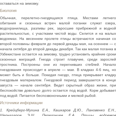
оставаться на зимовку.
Биология
Обычная, перелетно-гнездящаяся птица. Местами летнего
обитания и сезонных встреч малой поганки служат озера,
водохранилища, разливы рек, заросшие прибрежной и водной
растительностью, с участками чистой воды. Селится и на малых
водоемах. На весеннем пролете птицы встречаются начиная со
второй половины февраля до первой декады мая, на осеннем — с
начала октября до второй декады декабря. Так как малая поганка в
Узбекистане остается на зимовку, трудно установить крайние сроки
сезонных миграций. Гнезда строит плавучие, среди зарослей
тростника. Построены они из перегнивших стеблей. Начало
гнездования происходит в апреле — мае. В кладках 4-6 яиц, но
может быть и больше. Покидая гнездо, птица прикрывает кладку
гнездовым материалом. Гнездовой период завершается в конце
августа — начале сентября. Ведет скрытный образ жизни, при
беспокойстве довольно долго остается под водой. Корм добывает
под водой. Питается беспозвоночными и мелкой рыбой.
Источники информации
1. Крейцберг-Мухина Е.А., Кашкаров Д.Ю., Лановенко Е.Н.,
Шерназаров Э.Ш., Перегонцев Е.А. Птицы водоемов