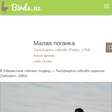
Ме
Малая поганка
Tachybaptus ruficollis (Pallas, 1764)
Кичик қўнғир
Little Grebe
В Узбекистане обитает подвид — Tachybaptus ruficollis capensis
(Salvadori, 1884)