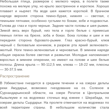
Небольшая птица, размером с мелкого чирка, в полете также
похожа на мелкую утку, но крыло заостренное и короткое. Хорошо
плавает и ныряет. На воде шея кажется короткой. В брачном
наряде верхняя сторона темно-бурая, нижняя — светлая, с
темными пятнами, особенно густыми по бокам, зобе и подхвостье.
Голова до глаз и горло черные. Задние части головы и шея рыжие.
Зимой весь верх бурый, низ тела и горло белые с примесью
темных пятен на брюхе, зоба и боках. Бока головы и шеи и ее
передняя сторона буровато-рыжие. Глаз красно-бурый, клюв
черный с беловатым кончиком, в разрезе рта яркий зеленовато-
желтый. Ноги темно-зеленоватые и черноватые. В зимнем наряде
общая окраска более светлая и размытая. Молодые напоминают
взрослых в зимнем оперении, но имеют на голове и шее белые
полосы. Длина крыла — 90-112,5 мм, клюва — 18-22 мм, плюсны
— 30-37,5 мм.
Распространение
В Узбекистане гнездится в среднем течении и на озерах дельты
реки Амударьи, возможно гнездование на оз. Соленое в
Сурхандарьинской области, на озере Рогатое в Центральном
Кызылкуме и на водоемах сточных вод южнее г. Шерабада, по
озерам дельты Сырдарьи. На пролете отмечается на водоемах по
всей территории страны. В небольшом количестве стала