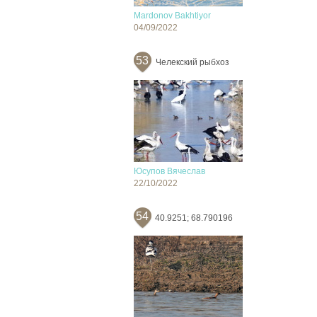
Mardonov Bakhtiyor
04/09/2022
53
Челекский рыбхоз
Юсупов Вячеслав
22/10/2022
54
40.9251; 68.790196