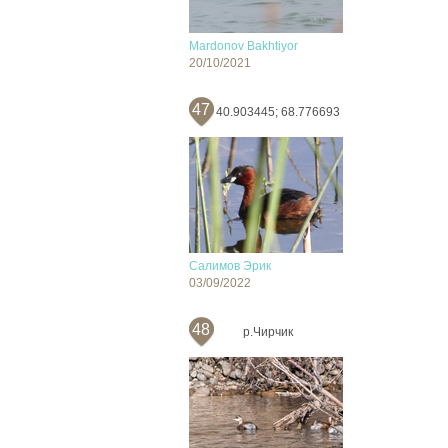
Mardonov Bakhtiyor
20/10/2021
47
40.903445; 68.776693
Салимов Эрик
03/09/2022
48
р.Чирчик