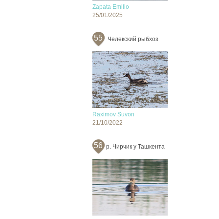
Zapata Emilio
25/01/2025
55
Челекский рыбхоз
Raximov Suvon
21/10/2022
56
р. Чирчик у Ташкента