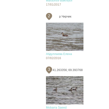
Mardonov Bakhtiyor
17/01/2017
2
р.Чирчик
Абдуллаева Елена
07/02/2016
3
41.263356; 69.393768
Mobarra Saeed