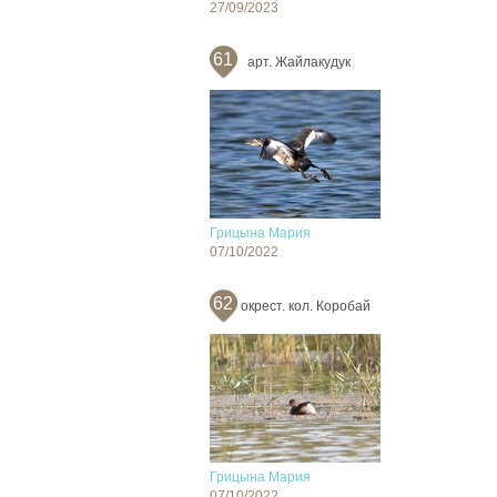
27/09/2023
61
арт. Жайлакудук
Грицына Мария
07/10/2022
62
окрест. кол. Коробай
Грицына Мария
07/10/2022