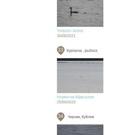
Yorqulov Javlon
30/08/2021
33
Курганча , рыбхоз
Норматов Абдусалом
25/09/2020
34
Чирчик, Куйлюк