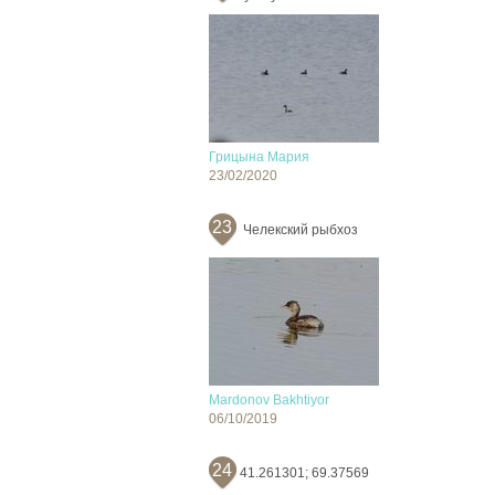
Грицына Мария
23/02/2020
23
Челекский рыбхоз
Mardonov Bakhtiyor
06/10/2019
24
41.261301; 69.37569