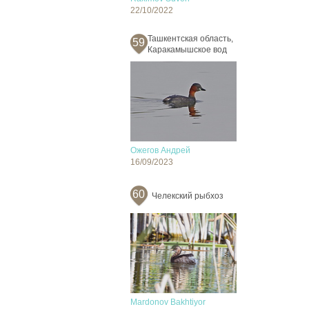
22/10/2022
Ташкентская область,
59
Каракамышское вод
Ожегов Андрей
16/09/2023
60
Челекский рыбхоз
Mardonov Bakhtiyor