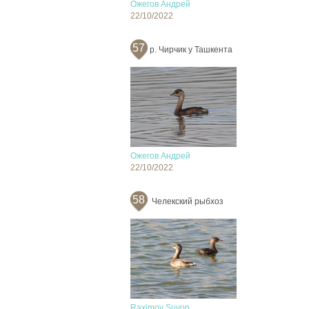
Ожегов Андрей
22/10/2022
57
р. Чирчик у Ташкента
Ожегов Андрей
22/10/2022
58
Челекский рыбхоз
Raximov Suvon