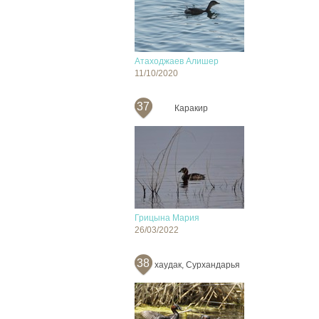
Атаходжаев Алишер
11/10/2020
37
Каракир
Грицына Мария
26/03/2022
38
хаудак, Сурхандарья