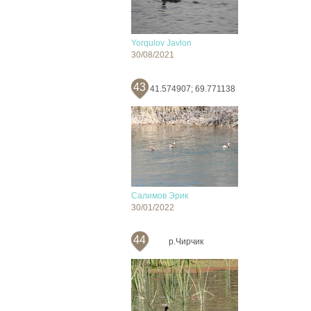
Yorqulov Javlon
30/08/2021
43
41.574907; 69.771138
Салимов Эрик
30/01/2022
44
р.Чирчик