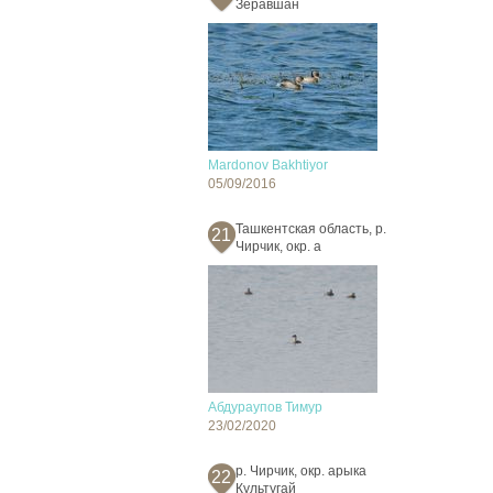
Зеравшан
Mardonov Bakhtiyor
05/09/2016
Ташкентская область, р.
21
Чирчик, окр. а
Абдураупов Тимур
23/02/2020
р. Чирчик, окр. арыка
22
Культугай