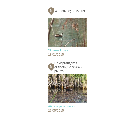
8
41.338798; 69.27809
Skhinas Lidiya
18/01/2015
Самаркандская
9
область, Челекский
рыбхо
Абдураупов Тимур
26/05/2015