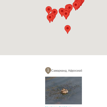
1
Самарканд, Афросиаб