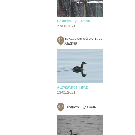
Granovskaya Relisa
27/08/2021
Бухарская область, оз.
41
Хадича
Абдураупов Тимур
13/01/2021
42
водохр. Тудакуль