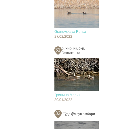
Granovskaya Relisa
27/02/2022
р. Чирчик, окр.
31
Газалкента
Грицына Мария
30/01/2022
32
Тўдакўл сув омбори