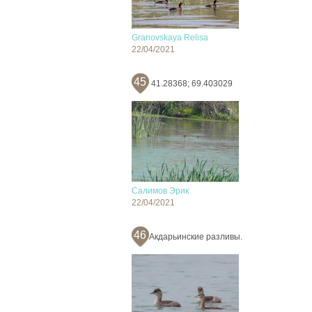
Granovskaya Relisa
22/04/2021
45
41.28368; 69.403029
Салимов Эрик
22/04/2021
46
Акдарьинские разливы.