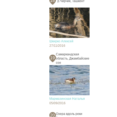
18
р.Чирчик, Ташкент
Шкирко Алексей
27/11/2016
Самаркандская
19
область, Джамбайские
озе
Мармазинская Наталья
05/09/2016
Озера вдоль реки
20