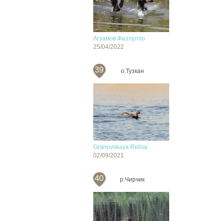
Агзамов Фазлулло
25/04/2022
39
о.Тузкан
Granovskaya Relisa
02/09/2021
40
р.Чирчик