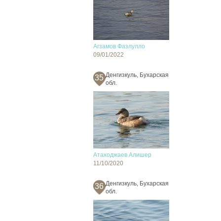
Агзамов Фазлулло
09/01/2022
Денгизкуль, Бухарская
35
обл.
Атаходжаев Алишер
11/10/2020
Денгизкуль, Бухарская
36
обл.