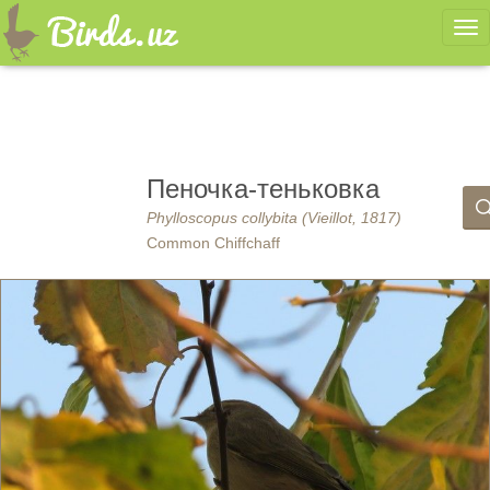
Ме
Пеночка-теньковка
Phylloscopus collybita (Vieillot, 1817)
Common Chiffchaff