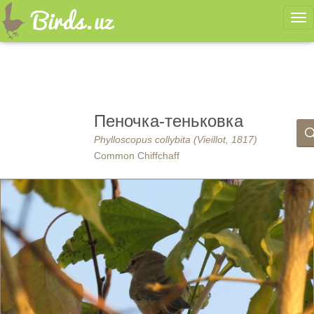
Ме
Пеночка-теньковка
Phylloscopus collybita (Vieillot, 1817)
Common Chiffchaff