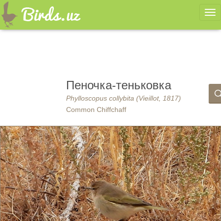
Ме
Пеночка-теньковка
Phylloscopus collybita (Vieillot, 1817)
Common Chiffchaff