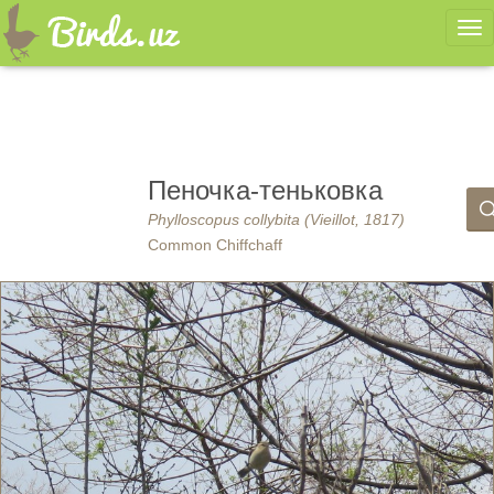
Ме
Пеночка-теньковка
Phylloscopus collybita (Vieillot, 1817)
Common Chiffchaff