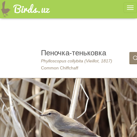
Ме
Пеночка-теньковка
Phylloscopus collybita (Vieillot, 1817)
Common Chiffchaff