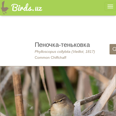
Ме
Пеночка-теньковка
Phylloscopus collybita (Vieillot, 1817)
Common Chiffchaff