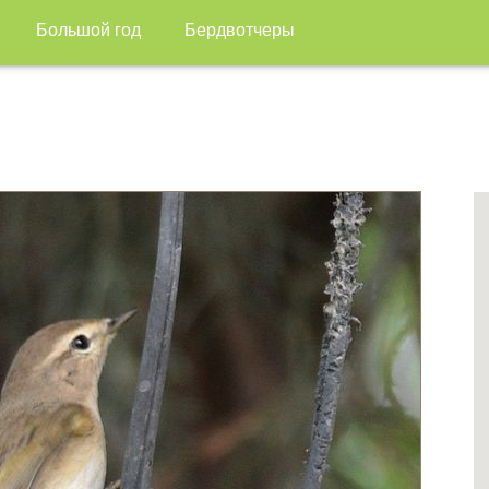
Большой год
Бердвотчеры