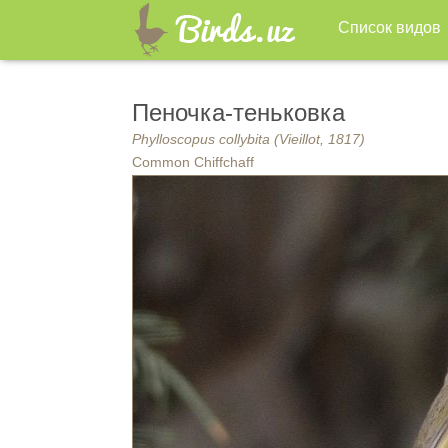
Список видов
Пеночка-теньковка
Phylloscopus collybita (Vieillot, 1817)
Common Chiffchaff