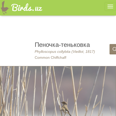
Ме
Пеночка-теньковка
Phylloscopus collybita (Vieillot, 1817)
Common Chiffchaff