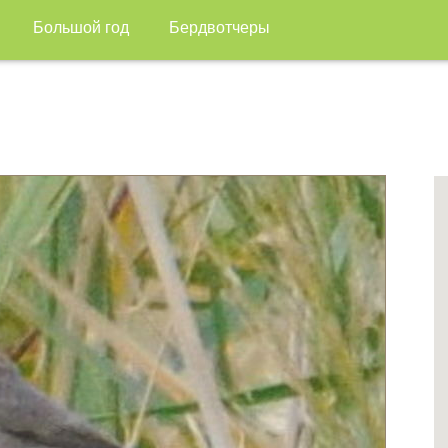
Большой год
Бердвотчеры