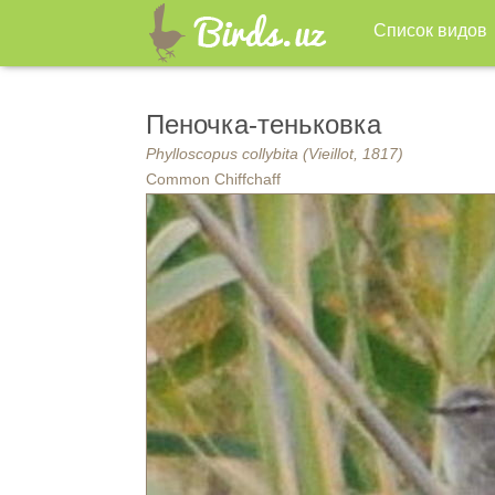
Список видов
Пеночка-теньковка
Phylloscopus collybita (Vieillot, 1817)
Common Chiffchaff