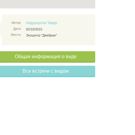
Автор:
Абдураупов Тимур
Дата:
02/10/2015
Место:
Экоцентр "Джейран"
Общая информация о виде
Все встречи с видом