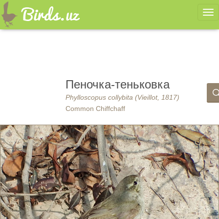
Ме
Пеночка-теньковка
Phylloscopus collybita (Vieillot, 1817)
Common Chiffchaff