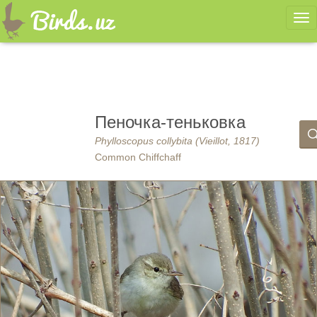
Ме
Пеночка-теньковка
Phylloscopus collybita (Vieillot, 1817)
Common Chiffchaff