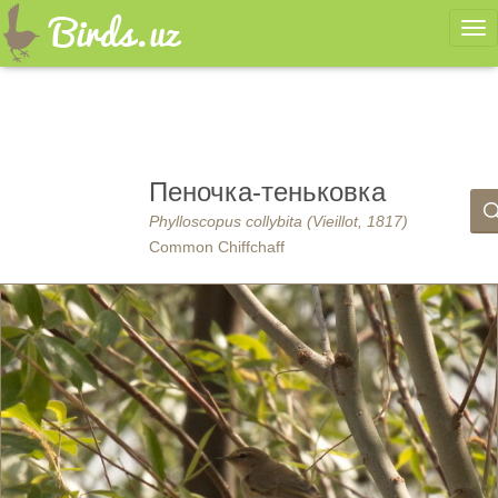
Ме
Пеночка-теньковка
Phylloscopus collybita (Vieillot, 1817)
Common Chiffchaff