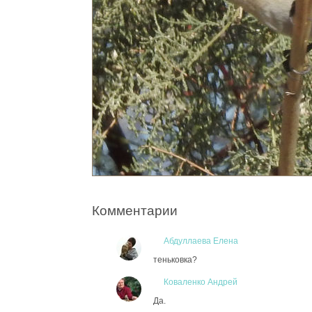
Комментарии
Абдуллаева Елена
теньковка?
Коваленко Андрей
Да.