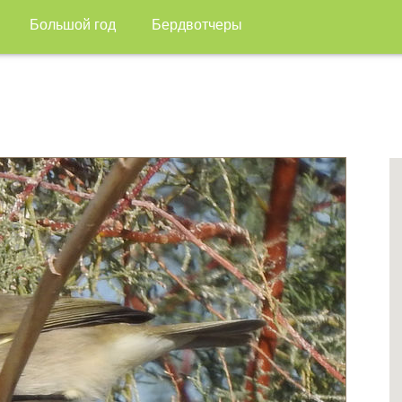
Большой год
Бердвотчеры