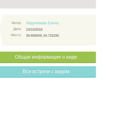
Автор:
Абдуллаева Елена
Дата:
23/10/2016
Место:
39.808009; 64.726295
Общая информация о виде
Все встречи с видом