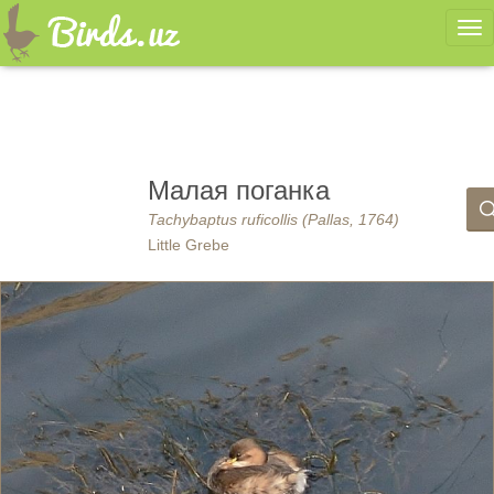
Ме
Малая поганка
Tachybaptus ruficollis (Pallas, 1764)
Little Grebe