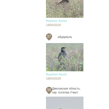
Raximov Suvon
18/04/2020
37
айдаркуль
Raximov Suvon
18/04/2020
Джизакская область,
38
окр. посёлка Учкул