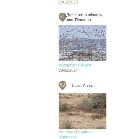
12/12/2023
Джизакская область,
61
киш. Пешагор
Абдураупов Тимур
23/02/2024
62
Плато Устюрт
Arepbaev Islambek
Muratbaevi