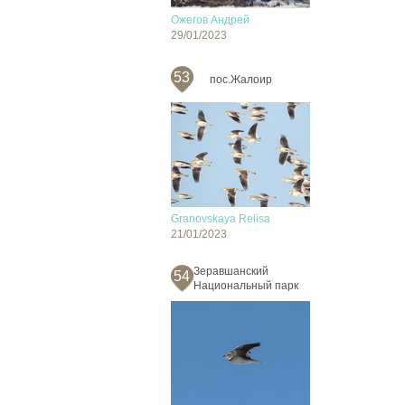
Ожегов Андрей
29/01/2023
53
пос.Жалоир
Granovskaya Relisa
21/01/2023
Зеравшанский
54
Национальный парк