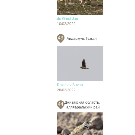
de Groot Jan
10/02/2022
43
Айдаркуль Тузкан
Raximov Suvon
28/03/2022
Джизакская область,
44
Галляаральский рай