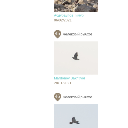
Абдураупов Тимур
06/02/2021
45
Челекский рыбхоз
Mardonov Bakhtiyor
28/11/2021
46
Челекский рыбхоз