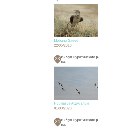
Mobarra Saeed
22/05/2016
к-к Чуя Нуратинского р-
23
на.
Норматов Абдусалом
01/03/2020
к-к Чуя Нуратинского р-
24
на.