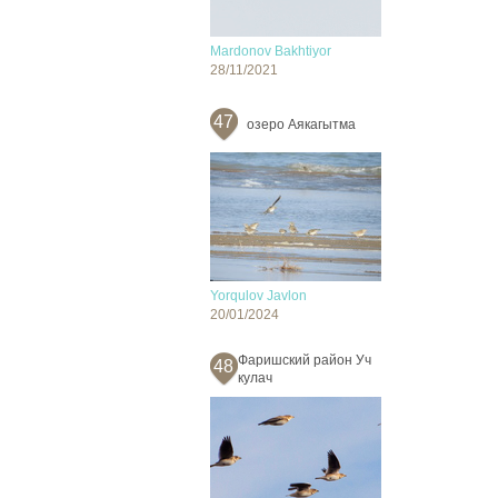
Mardonov Bakhtiyor
28/11/2021
47
озеро Аякагытма
Yorqulov Javlon
20/01/2024
Фаришский район Уч
48
кулач