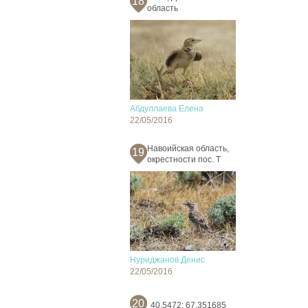
18
область
Абдуллаева Елена
22/05/2016
Навоийская область,
19
окрестности пос. Т
Нуриджанов Денис
22/05/2016
20
40.5472; 67.351685