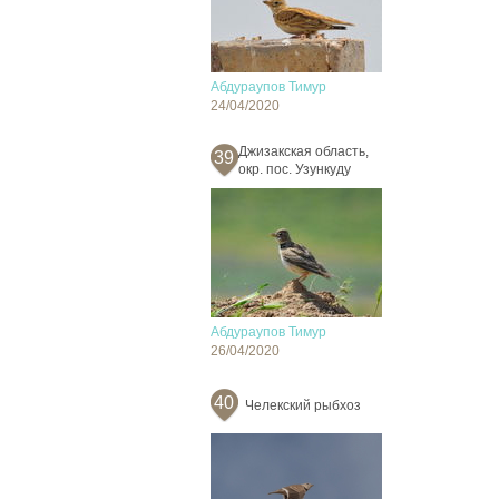
Абдураупов Тимур
24/04/2020
Джизакская область,
39
окр. пос. Узункуду
Абдураупов Тимур
26/04/2020
40
Челекский рыбхоз