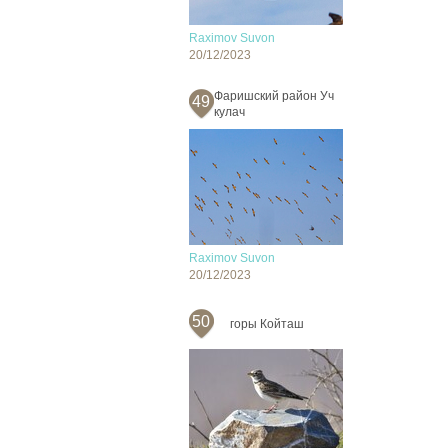
Raximov Suvon
20/12/2023
Фаришский район Уч
49
кулач
Raximov Suvon
20/12/2023
50
горы Койташ