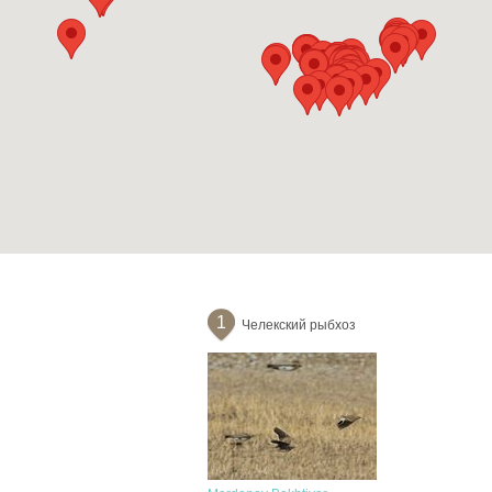
1
Челекский рыбхоз