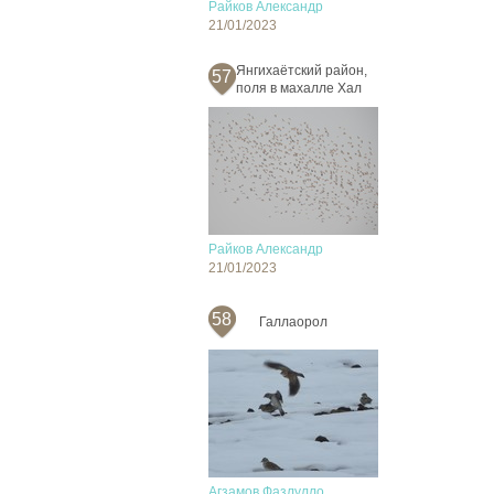
Райков Александр
21/01/2023
Янгихаётский район,
57
поля в махалле Хал
Райков Александр
21/01/2023
58
Галлаорол
Агзамов Фазлулло