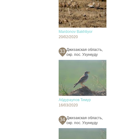
Mardonov Bakhtiyor
20/02/2020
Джизакская область,
33
окр. пос. Узункуду
Абдураупов Тимур
16/03/2020
Джизакская область,
34
окр. пос. Узункуду