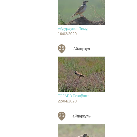
Абдураупов Тимур
16/03/2020
35
Айдаркул
ТОҒАЕВ Бекпўлат
22/04/2020
36
айдаркуль