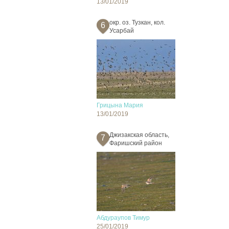
13/01/2019
окр. оз. Тузкан, кол.
6
Усарбай
Грицына Мария
13/01/2019
Джизакская область,
7
Фаришский район
Абдураупов Тимур
25/01/2019