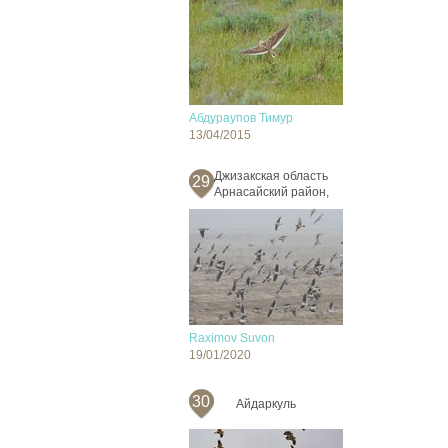
Абдураупов Тимур
13/04/2015
Джизакская область
29
Арнасайский район,
Raximov Suvon
19/01/2020
30
Айдаркуль