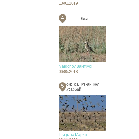
13/01/2019
4
Джуш
Mardonov Bakhtiyor
06/05/2018
окр. оз. Тузкан, кол.
5
Усарбай
Грицына Мария