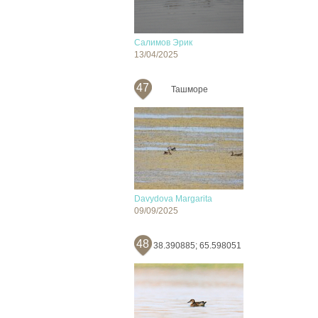
Салимов Эрик
13/04/2025
47
Ташморе
Davydova Margarita
09/09/2025
48
38.390885; 65.598051