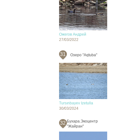
Ожегов Андрей
27/03/2022
31
Озеро "Aqtuba"
Tursınbayev Izetulla
30/03/2024
Бухара.Экоцентр
32
"Жайран"