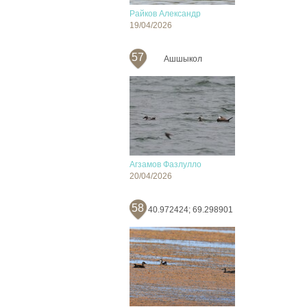
Райков Александр
19/04/2026
57
Ашшыкол
Агзамов Фазлулло
20/04/2026
58
40.972424; 69.298901