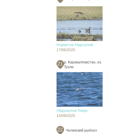
Норматов Абдусалом
17/06/2020
р. Каракалпакстан, оз.
21
Тузли
Абдураупов Тимур
15/09/2020
22
Челекский рыбхоз