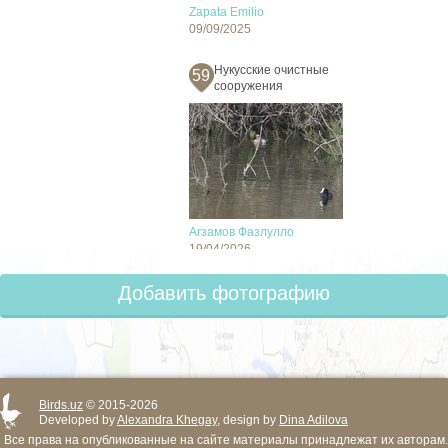
Zapata Emilio
09/09/2025
Нукусские очистные
59
сооружения
Агзамов Фазлулло
19/04/2026
Добавить фотографию
Birds.uz
© 2015-2026
Developed by
Alexandra Khegay
, design by
Dina Adilova
Все права на опубликованные на сайте материалы принадлежат их авторам.