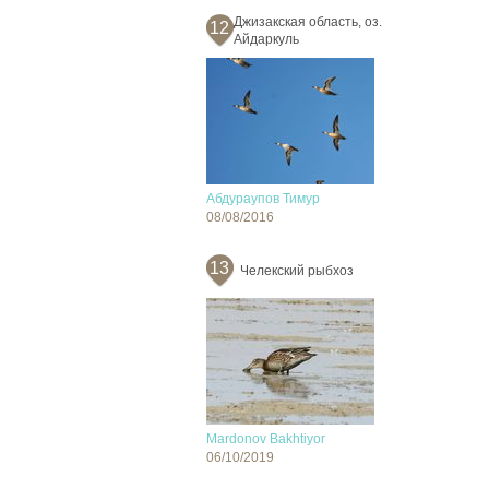
Джизакская область, оз.
12
Айдаркуль
Абдураупов Тимур
08/08/2016
13
Челекский рыбхоз
Mardonov Bakhtiyor
06/10/2019