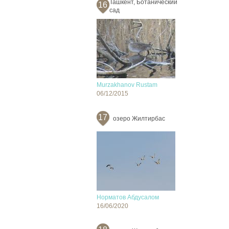
Ташкент, Ботанический
16
сад
Murzakhanov Rustam
06/12/2015
17
озеро Жилтирбас
Норматов Абдусалом
16/06/2020