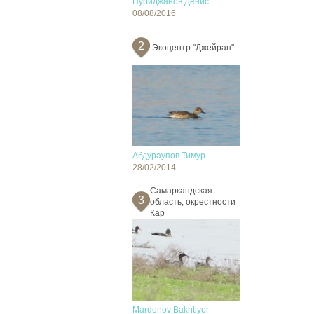
Нуриджанов Денис
08/08/2016
2
Экоцентр "Джейран"
Абдураупов Тимур
28/02/2014
Самаркандская
3
область, окрестности
Кар
Mardonov Bakhtiyor