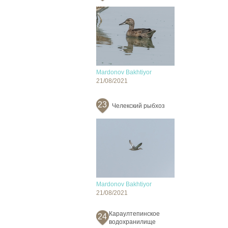
Mardonov Bakhtiyor
21/08/2021
23
Челекский рыбхоз
Mardonov Bakhtiyor
21/08/2021
Караултепинское
24
водохранилище