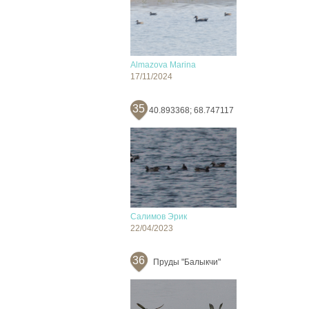
Almazova Marina
17/11/2024
35
40.893368; 68.747117
Салимов Эрик
22/04/2023
36
Пруды "Балыкчи"