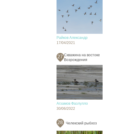
Райков Александр
17/04/2021
Скважина на востоке
27
Возрождения
Агзамов Фазлулло
30/06/2022
28
Челекский рыбхоз