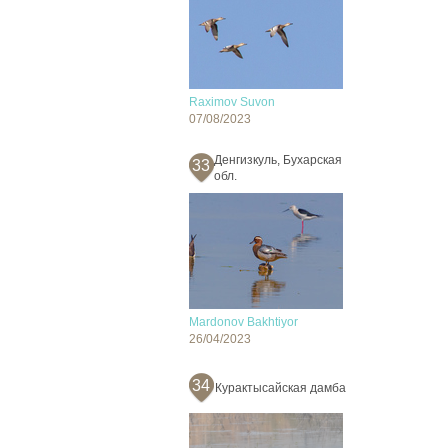
Raximov Suvon
07/08/2023
Денгизкуль, Бухарская
33
обл.
Mardonov Bakhtiyor
26/04/2023
34
Курактысайская дамба