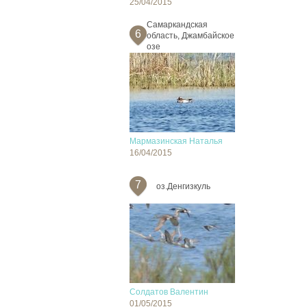
25/04/2015
Cамаркандская
6
область, Джамбайское
озе
Мармазинская Наталья
16/04/2015
7
оз.Денгизкуль
Солдатов Валентин
01/05/2015