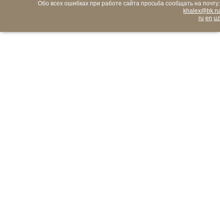
Обо всех ошибках при работе сайта просьба сообщать на почту:
khalex@bk.ru
ru
en
uz