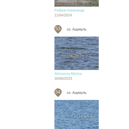
Райков Александр
11/04/2024
53
оз. Ащикуль
Almazova Marina
30/08/2025
54
оз. Ащикуль