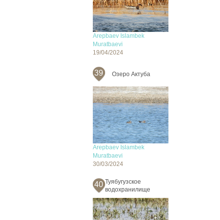
Arepbaev Islambek
Muratbaevi
19/04/2024
39
Озеро Актуба
Arepbaev Islambek
Muratbaevi
30/03/2024
Туябугузское
40
водохранилище