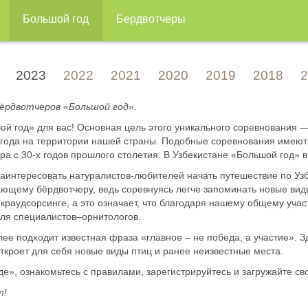
Большой год
Бердвотчеры
2023
2022
2021
2020
2019
2018
2
бёрдвотчеров «Большой год».
шой год» для вас! Основная цель этого уникального соревнования
го года на территории нашей страны. Подобные соревнования име
ра с 30-х годов прошлого столетия. В Узбекистане «Большой год» 
аинтересовать натуралистов-любителей начать путешествие по Узбе
ющему бёрдвотчеру, ведь соревнуясь легче запоминать новые виды
краудсорсинге, а это означает, что благодаря нашему общему уча
для специалистов–орнитологов.
ее подходит известная фраза «главное – не победа, а участие». З
откроет для себя новые виды птиц и ранее неизвестные места.
е», ознакомьтесь с правилами, зарегистрируйтесь и загружайте сво
т!