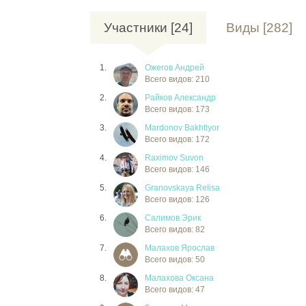
Участники [24]
Виды [282]
1.
Ожегов Андрей
Всего видов: 210
2.
Райков Александр
Всего видов: 173
3.
Mardonov Bakhtiyor
Всего видов: 172
4.
Raximov Suvon
Всего видов: 146
5.
Granovskaya Relisa
Всего видов: 126
6.
Салимов Эрик
Всего видов: 82
7.
Малахов Ярослав
Всего видов: 50
8.
Малахова Оксана
Всего видов: 47