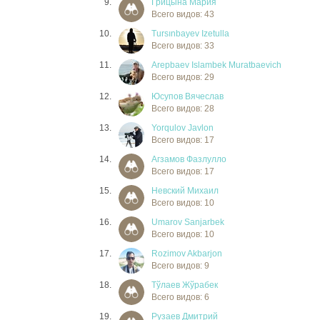
9.
Грицына Мария
Всего видов: 43
10.
Tursınbayev Izetulla
Всего видов: 33
11.
Arepbaev Islambek Muratbaevich
Всего видов: 29
12.
Юсупов Вячеслав
Всего видов: 28
13.
Yorqulov Javlon
Всего видов: 17
14.
Агзамов Фазлулло
Всего видов: 17
15.
Невский Михаил
Всего видов: 10
16.
Umarov Sanjarbek
Всего видов: 10
17.
Rozimov Akbarjon
Всего видов: 9
18.
Тўлаев Жўрабек
Всего видов: 6
19.
Рузаев Дмитрий