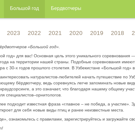
Большой год
Бердвотчеры
2023
2022
2021
2020
2019
2018
2
бёрдвотчеров «Большой год».
шой год» для вас! Основная цель этого уникального соревнования
го года на территории нашей страны. Подобные соревнования име
ра с 30-х годов прошлого столетия. В Узбекистане «Большой год» 
аинтересовать натуралистов-любителей начать путешествие по Узбе
ющему бёрдвотчеру, ведь соревнуясь легче запоминать новые виды
краудсорсинге, а это означает, что благодаря нашему общему уча
для специалистов–орнитологов.
ее подходит известная фраза «главное – не победа, а участие». З
откроет для себя новые виды птиц и ранее неизвестные места.
е», ознакомьтесь с правилами, зарегистрируйтесь и загружайте сво
т!