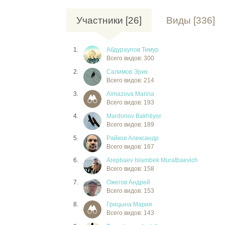
Участники [26]
Виды [336]
1.
Абдураупов Тимур
Всего видов: 300
2.
Салимов Эрик
Всего видов: 214
3.
Almazova Marina
Всего видов: 193
4.
Mardonov Bakhtiyor
Всего видов: 189
5.
Райков Александр
Всего видов: 167
6.
Arepbaev Islambek Muratbaevich
Всего видов: 158
7.
Ожегов Андрей
Всего видов: 153
8.
Грицына Мария
Всего видов: 143