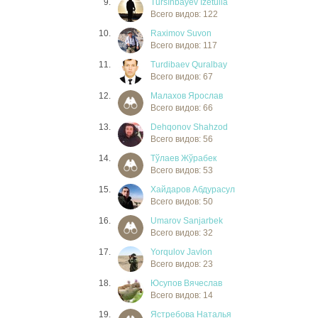
9.
Tursınbayev Izetulla
Всего видов: 122
10.
Raximov Suvon
Всего видов: 117
11.
Turdibaev Quralbay
Всего видов: 67
12.
Малахов Ярослав
Всего видов: 66
13.
Dehqonov Shahzod
Всего видов: 56
14.
Тўлаев Жўрабек
Всего видов: 53
15.
Хайдаров Абдурасул
Всего видов: 50
16.
Umarov Sanjarbek
Всего видов: 32
17.
Yorqulov Javlon
Всего видов: 23
18.
Юсупов Вячеслав
Всего видов: 14
19.
Ястребова Наталья